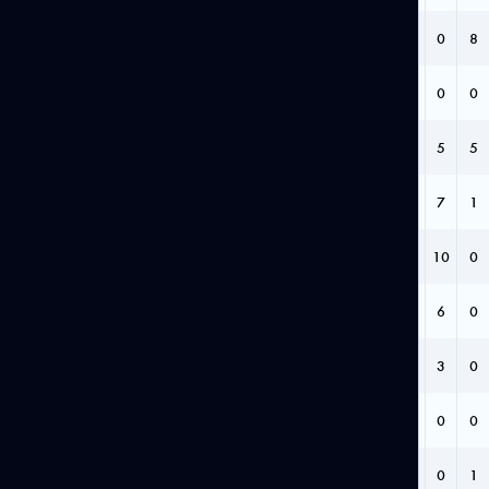
ОРЛОВ ВИКТОР
15
0
0
2
0
0
8
РОСЛЯКОВ ДАНИЛ
13
0
0
0
0
0
0
МАВРИН МИХАИЛ
11
0
0
1
0
5
5
СОЛОВЬЁВ ВАДИМ
10
0
0
0
0
7
1
ВАНЯН АЛЬБЕРТ
10
0
0
0
0
10
0
ГУЛЕВЫХ СТЕПАН
6
0
0
0
0
6
0
ГЛОТОВ АРТЁМ
4
0
0
0
0
3
0
ГОРБАЧЁВ ИЛЬЯ
3
0
0
1
1
0
0
КАЗАНЦЕВ АРХИП
3
0
0
1
0
0
1