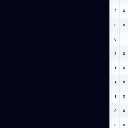
ПОСТНОВ НИКИТА
3
0
0
0
0
2
0
ЩЕПИН ВЛАДИМИР
2
0
0
0
1
0
0
АНДРЕЕВ АЛЕКСАНДР
2
0
0
0
0
0
1
БАТУЕВ АЛАН
2
0
0
0
0
2
0
ТАРАСОВ РОМАН
2
0
0
0
0
1
0
ДУБРОВСКИЙ НИКИТА
1
0
0
0
0
1
0
ЛАКИ ИСААК
1
0
0
0
0
1
0
ГОРБАЧЁВ ИЛЬЯ
1
0
0
0
0
0
0
ШАРАПОВ ТИМУР
1
0
0
0
0
0
0